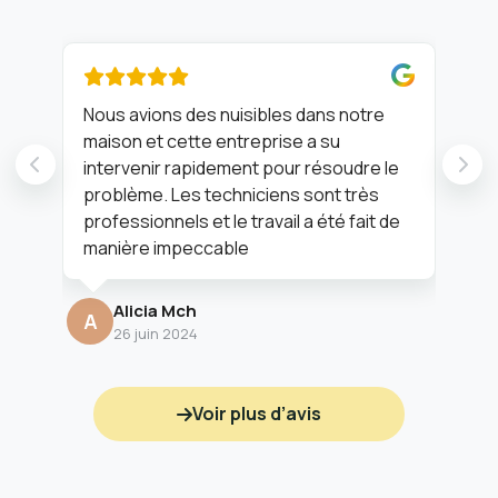
Nous avions des nuisibles dans notre
Ent
maison et cette entreprise a su
agr
intervenir rapidement pour résoudre le
problème. Les techniciens sont très
M
professionnels et le travail a été fait de
manière impeccable
Alicia Mch
A
26 juin 2024
Voir plus d’avis