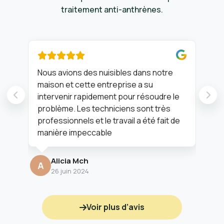
traitement anti-anthrènes.
Nous avions des nuisibles dans notre
Ent
maison et cette entreprise a su
agr
intervenir rapidement pour résoudre le
problème. Les techniciens sont très
M
professionnels et le travail a été fait de
manière impeccable
Alicia Mch
A
26 juin 2024
Voir plus d’avis